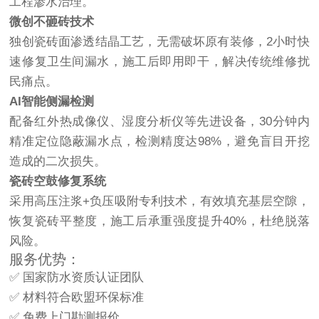
工程渗水治理。
微创不砸砖技术
独创瓷砖面渗透结晶工艺，无需破坏原有装修，2小时快
速修复卫生间漏水，施工后即用即干，解决传统维修扰
民痛点。
AI智能侧漏检测
配备红外热成像仪、湿度分析仪等先进设备，30分钟内
精准定位隐蔽漏水点，检测精度达98%，避免盲目开挖
造成的二次损失。
瓷砖空鼓修复系统
采用高压注浆+负压吸附专利技术，有效填充基层空隙，
恢复瓷砖平整度，施工后承重强度提升40%，杜绝脱落
风险。
服务优势：
✅ 国家防水资质认证团队
✅ 材料符合欧盟环保标准
✅ 免费上门勘测报价