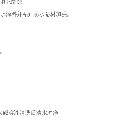
填充缝隙。​
刷防水涂料并粘贴防水卷材加强。​
​
火碱溶液清洗后清水冲净。​