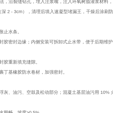
浆法，沿裂缝钻孔，埋入注浆嘴，注入环氧树脂灌浆材料，
型槽（深 2 - 3cm），清理后填入速凝型堵漏王，干燥后涂
胀止水条。​
封胶密封边缘；内侧安装可拆卸式止水带，便于后期维护。
封胶重新填充缝隙。​
包裹丁基橡胶防水卷材，加强密封。​
灰、油污、空鼓及松动部分；混凝土基层油污用 10% 
畅，坡度≥0.5%。​