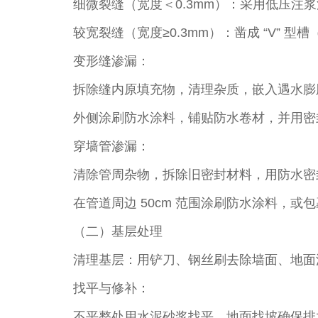
细微裂缝（宽度＜0.3mm）：采用低压注
较宽裂缝（宽度≥0.3mm）：凿成 “V” 
变形缝渗漏：​
拆除缝内原填充物，清理杂质，嵌入遇水膨
外侧涂刷防水涂料，铺贴防水卷材，并用密
穿墙管渗漏：​
清除管周杂物，拆除旧密封材料，用防水密
在管道周边 50cm 范围涂刷防水涂料，或
（二）基层处理​
清理基层：用铲刀、钢丝刷去除墙面、地面浮
找平与修补：​
不平整处用水泥砂浆找平，地面找坡确保排水顺