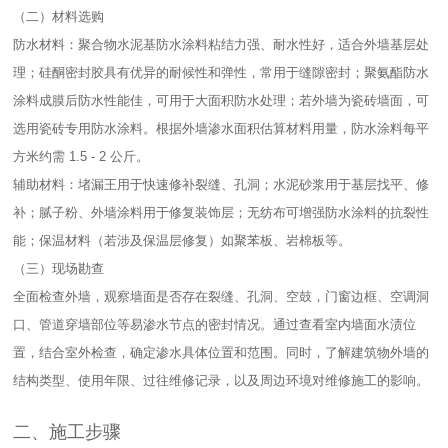
（二）材料选购​
防水材料：聚合物水泥基防水涂料粘结力强、耐水性好，适合外墙基层处
理；硅酮密封胶具有优异的耐候性和弹性，常用于缝隙密封；聚氨酯防水
涂料成膜后防水性能佳，可用于大面积防水处理；若外墙为瓷砖墙面，可
选用瓷砖专用防水涂料。根据外墙渗水面积估算材料用量，防水涂料每平
方米约需 1.5 - 2 公斤。​
辅助材料：堵漏王用于快速修补裂缝、孔洞；水泥砂浆用于基层找平、修
补；腻子粉、外墙涂料用于修复装饰层；无纺布可增强防水涂料的抗裂性
能；保温材料（若涉及保温层修复）如聚苯板、岩棉板等。​
（三）现场勘查​
全面检查外墙，观察墙面是否存在裂缝、孔洞、空鼓，门窗边框、空调洞
口、管道穿墙部位等易渗水节点的密封情况。通过查看室内墙面水渍位
置，结合室外检查，确定渗水具体位置和范围。同时，了解建筑物外墙的
结构类型、使用年限、过往维修记录，以及周边环境对维修施工的影响。​
二、施工步骤​