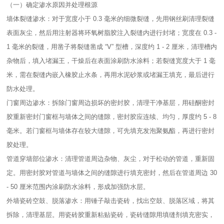
（一）确定渗水原因并处理根源​
墙体裂缝渗水：对于宽度小于 0.3 毫米的细微裂缝，先用钢丝刷清理裂缝
表面灰尘，然后用注射器将环氧树脂胶注入裂缝内进行封堵；宽度在 0.3 -
1 毫米的裂缝，用凿子将裂缝凿成 “V” 型槽，深度约 1 - 2 厘米，清理槽内
杂物后，填入堵漏王，干燥后在表面涂刷防水涂料；若裂缝宽度大于 1 毫
米，需在裂缝内嵌入橡胶止水条，再用水泥砂浆或堵漏王填充，最后进行
防水处理。​
门窗周边渗水：拆除门窗周边损坏的密封胶，清理干净基层，用硅酮密封
胶重新密封门窗框与墙体之间的缝隙，密封胶应连续、均匀，厚度约 5 - 8
毫米。若门窗框与墙体存在较大缝隙，可先填充发泡聚氨酯，再进行密封
胶处理。​
管道穿墙部位渗水：清理管道周边杂物、灰尘，对于松动的管道，重新固
定。用密封胶对管道与墙体之间的缝隙进行填充密封，然后在管道周边 30
- 50 厘米范围内涂刷防水涂料，形成加强防水层。​
外墙瓷砖空鼓、脱落渗水：用锤子敲击瓷砖，找出空鼓、脱落区域，将其
拆除，清理基层。用瓷砖胶重新粘贴瓷砖，瓷砖缝隙用填缝剂填充密实，