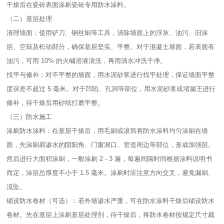
干燥后在瓷砖表面涂刷瓷砖专用防水涂料。​
（二）基层处理​
清理墙面：使用铲刀、钢丝刷等工具，清除墙面上的浮灰、油污、旧涂
层、空鼓及松动部分，确保基层坚实、平整。对于混凝土墙面，若表面有
油污，可用 10% 的火碱溶液清洗，再用清水冲洗干净。​
找平与修补：对不平整的墙面，用水泥砂浆进行找平处理，保证墙面平整
度误差不超过 5 毫米。对于凹陷、孔洞等部位，用水泥砂浆或堵漏王进行
修补，待干燥后用砂纸打磨平整。​
（三）防水施工​
涂刷防水涂料：在基层干燥后，用毛刷或滚筒将防水涂料均匀涂刷在墙
面，先涂刷易渗水的阴阳角、门窗洞口、管道周边等部位，形成加强层。
然后进行大面积涂刷，一般涂刷 2 - 3 遍，每遍间隔时间根据涂料说明书
而定，涂层总厚度不小于 1.5 毫米。涂刷时应注意方向交叉，避免漏刷、
流坠。​
铺设防水卷材（可选）：若外墙渗水严重，可在防水涂料干燥后铺设防水
卷材。先在基层上涂刷基层处理剂，待干燥后，将防水卷材按规定尺寸裁