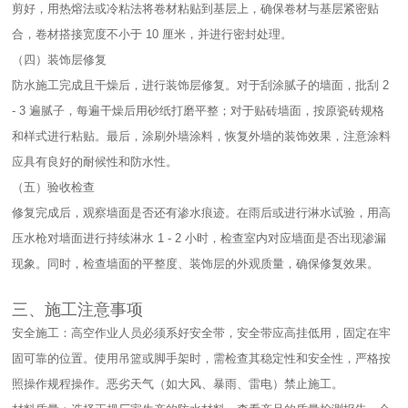
剪好，用热熔法或冷粘法将卷材粘贴到基层上，确保卷材与基层紧密贴
合，卷材搭接宽度不小于 10 厘米，并进行密封处理。​
（四）装饰层修复​
防水施工完成且干燥后，进行装饰层修复。对于刮涂腻子的墙面，批刮 2
- 3 遍腻子，每遍干燥后用砂纸打磨平整；对于贴砖墙面，按原瓷砖规格
和样式进行粘贴。最后，涂刷外墙涂料，恢复外墙的装饰效果，注意涂料
应具有良好的耐候性和防水性。​
（五）验收检查​
修复完成后，观察墙面是否还有渗水痕迹。在雨后或进行淋水试验，用高
压水枪对墙面进行持续淋水 1 - 2 小时，检查室内对应墙面是否出现渗漏
现象。同时，检查墙面的平整度、装饰层的外观质量，确保修复效果。​
三、施工注意事项​
安全施工：高空作业人员必须系好安全带，安全带应高挂低用，固定在牢
固可靠的位置。使用吊篮或脚手架时，需检查其稳定性和安全性，严格按
照操作规程操作。恶劣天气（如大风、暴雨、雷电）禁止施工。​